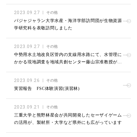
しました
2023.09.27
その他
パジャジャラン大学水産・海洋学部訪問団が生物資源
学研究科を表敬訪問しました
2023.09.27
その他
中勢用水土地改良区管内の支線用水路にて、水管理に
かかる現地調査を地域共創センター藤山宗准教授が実
施しました
2023.09.26
その他
実習報告 FSC体験演習(演習林)
2023.09.21
その他
三重大学と熊野林星会が共同開発したセーザイゲーム
の活用が、製材所・大学など県外にも広がっています