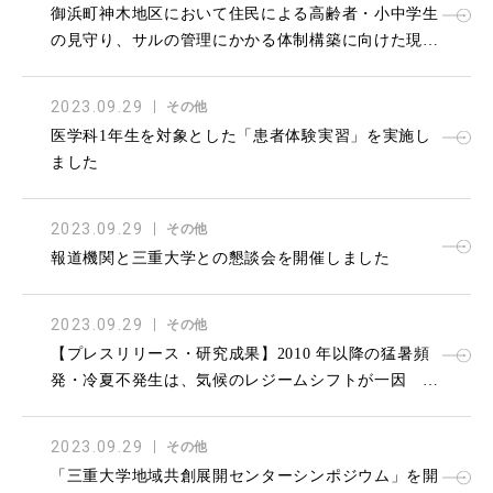
御浜町神木地区において住民による高齢者・小中学生
の見守り、サルの管理にかかる体制構築に向けた現地
調査を実施しました
2023.09.29
その他
医学科1年生を対象とした「患者体験実習」を実施し
ました
2023.09.29
その他
報道機関と三重大学との懇談会を開催しました
2023.09.29
その他
【プレスリリース・研究成果】2010 年以降の猛暑頻
発・冷夏不発生は、気候のレジームシフトが一因 ー
温暖化に伴うレジームシフトが高気圧と偏西風蛇行を
強めたー
2023.09.29
その他
「三重大学地域共創展開センターシンポジウム」を開