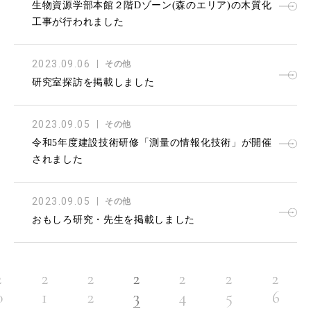
生物資源学部本館２階Dゾーン(森のエリア)の木質化
工事が行われました
2023.09.06
その他
研究室探訪を掲載しました
2023.09.05
その他
令和5年度建設技術研修「測量の情報化技術」が開催
されました
2023.09.05
その他
おもしろ研究・先生を掲載しました
2
2
2
2
2
2
2
0
1
2
3
4
5
6