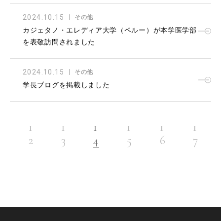
2024.10.15
その他
カジェタノ・エレディア大学（ペルー）が本学医学部
を表敬訪問されました
2024.10.15
その他
学長ブログを掲載しました
1
1
1
1
1
1
1
1
2
3
4
5
6
7