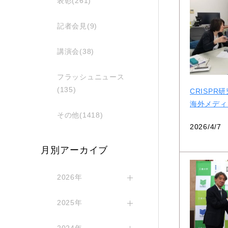
表彰(261)
記者会見(9)
講演会(38)
フラッシュニュース
(135)
CRISPR
海外メディ
その他(1418)
2026/4/7
月別アーカイブ
2026年
2025年