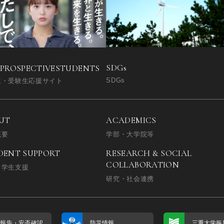
SDGs
 PROSPECTIVE
STUDENTS
SDGs
生・受験生応援サイト
UT
ACADEMICS
概要
学部・大学院等
DENT SUPPORT
RESEARCH & SOCIAL
COLLABORATION
・学生支援
研究・社会連携
否報告・
安否確認
防災情報
三重大学振