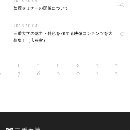
2013.10.04
禁煙セミナーの開催について
2013.10.04
三重大学の魅力・特色をPRする映像コンテンツを大
募集！（広報室）
1
1
1
1
2
2
2
6
7
8
9
0
1
2