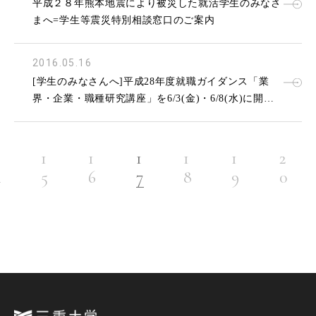
平成２８年熊本地震により被災した就活学生のみなさ
まへ=学生等震災特別相談窓口のご案内
2016.05.16
[学生のみなさんへ]平成28年度就職ガイダンス「業
界・企業・職種研究講座」を6/3(金)・6/8(水)に開催
します。
1
1
1
1
1
2
4
5
6
7
8
9
0