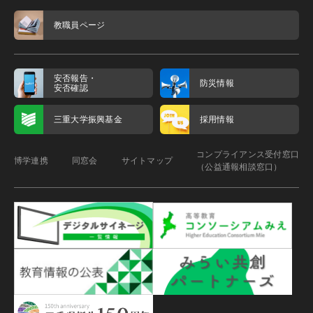
教職員ページ
安否報告・
防災情報
安否確認
三重大学振興基金
採用情報
コンプライアンス受付窓口
博学連携
同窓会
サイトマップ
（公益通報相談窓口）