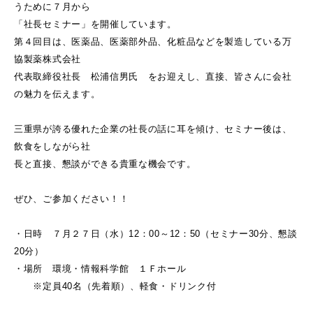
うために７月から
「社長セミナー」を開催しています。
第４回目は、医薬品、医薬部外品、化粧品などを製造している万
協製薬株式会社
代表取締役社長 松浦信男氏 をお迎えし、直接、皆さんに会社
の魅力を伝えます。
三重県が誇る優れた企業の社長の話に耳を傾け、セミナー後は、
飲食をしながら社
長と直接、懇談ができる貴重な機会です。
ぜひ、ご参加ください！！
・日時 ７月２７日（水）12：00～12：50（セミナー30分、懇談
20分）
・場所 環境・情報科学館 １Ｆホール
※定員40名（先着順）、軽食・ドリンク付