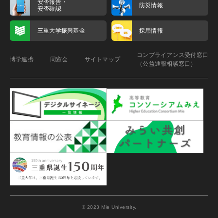
安否報告・
防災情報
安否確認
三重大学振興基金
採用情報
コンプライアンス受付窓口
博学連携
同窓会
サイトマップ
（公益通報相談窓口）
© 2023 Mie University.