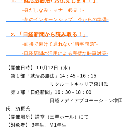
1.
「
就活必勝法! お伝えします！
」
-身だしなみ・マナー必見！-
-冬のインターンシップ、今からの準備-
2
.
「日経新聞から読み取る！
」
-
面接で避けて通れない"時事問題"-
-日経新聞の活用による完璧な時事対策-
【開催日時】１0月12日（水）
第１部「就活必勝法」14：45 - 16：15
リクルートキャリア森川氏
第２部「日経新聞」16：30 - 18：00
日経メディアプロモーション増田
氏、須原氏
【開催場所】講堂（三翠ホール）にて
【対象者】 3年生、Ｍ1年生