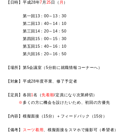
【日時】平成28年
7
月
25
日（
月
）
第一回13：00～13：30
第二回13：40～14：10
第三回14：20～14：50
第四回15：00～15：30
第五回15：40～16：10
第六回16：20～16：50
【場所】第5会議室（5分前に就職情報コーナーへ）
【対象】平成28年度卒業、修了予定者
【定員】各回
1
名（
先着順
/定員になり次第締切）
※
多くの方に機会を設けたいため、初回の方優先
【内容】模擬面接（15分）＋フィードバック（15分）
【備考】
スーツ着用
、模擬面接をスマホで撮影可（希望者）