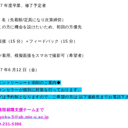
7 年度卒業、修了予定者
 名（先着順/定員になり次第締切）
に機会を設けたいため、初回の方優先
接（15 分）＋フィードバック（15 分）
ツ着用、模擬面接をスマホで撮影可（希望者）
 年6 月12 日（金）
エントリーシート添削のご案内◆
ウンセラーが個別に対策を行っております。
グは予約制となりますので、ご希望の方は 以下連絡先までお電話下
務部就職支援チームまで
yoku-5@ab.mie-u.ac.jp
231-5396