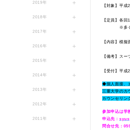
2019年
【対象】平成2
2018年
【定員】各回1
※多くの方
2017年
【内容】模擬面
2016年
【備考】スー
2015年
【受付】平成27
2014年
◆個人面接、
2013年
三重大学のカ
カウンセリン
2012年
参加申込は学
2011年
申込先：
syus
問合せ先：059-