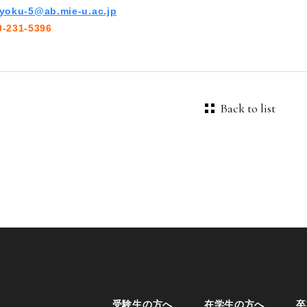
yoku-5@ab.mie-u.ac.jp
231-5396
Back to list
受験生の方へ
在学生の方へ
卒