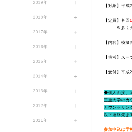
2019年
【対象】平成2
2018年
【定員】各回
※多くの方
2017年
【内容】模擬面
2016年
【備考】スー
2015年
【受付】平成27
2014年
2013年
◆個人面接、
三重大学のカ
2012年
カウンセリン
以下連絡先ま
2011年
参加申込は学