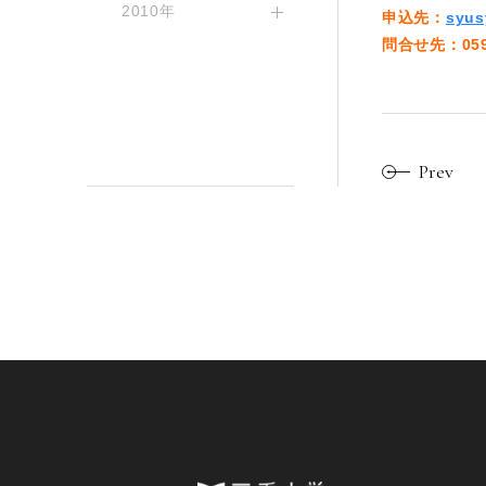
2010年
申込先：
syus
問合せ先：059-
Prev