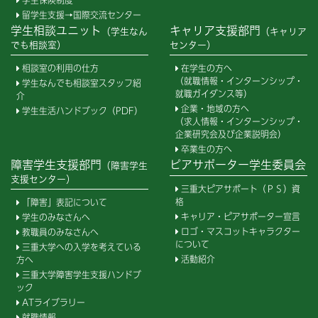
学生保険制度
留学生支援→国際交流センター
学生相談ユニット
キャリア支援部門
（学生なん
（キャリア
でも相談室）
センター）
相談室の利用の仕方
在学生の方へ
（就職情報・インターンシップ・
学生なんでも相談室スタッフ紹
就職ガイダンス等）
介
企業・地域の方へ
学生生活ハンドブック（PDF）
（求人情報・インターンシップ・
企業研究会及び企業説明会）
卒業生の方へ
障害学生支援部門
ピアサポーター学生委員会
（障害学生
支援センター）
三重大ピアサポート（ＰＳ）資
格
「障害」表記について
キャリア・ピアサポーター宣言
学生のみなさんへ
ロゴ・マスコットキャラクター
教職員のみなさんへ
について
三重大学への入学を考えている
活動紹介
方へ
三重大学障害学生支援ハンドブ
ック
ATライブラリー
就職情報