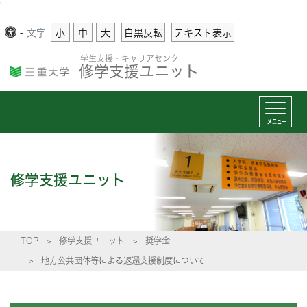
'
-
文字
小
中
大
白黒反転
テキスト表示
学生支援・キャリアセンター
修学支援ユニット
メニュー
修学支援ユニット
TOP
修学支援ユニット
奨学金
地方公共団体等による返還支援制度について