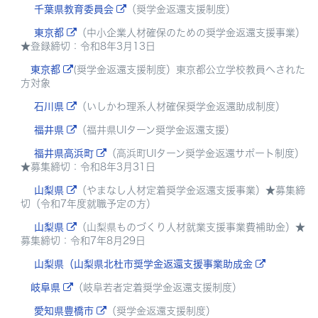
千葉県教育委員会
（奨学金返還支援制度）
東京都
（中小企業人材確保のための奨学金返還支援事業）
★登録締切：令和8年3月13日
東京都
(奨学金返還支援制度）東京都公立学校教員へされた
方対象
石川県
（いしかわ理系人材確保奨学金返還助成制度）
福井県
（福井県UIターン奨学金返還支援）
福井県高浜町
（高浜町UIターン奨学金返還サポート制度）
★募集締切：令和8年3月31日
山梨県
（やまなし人材定着奨学金返還支援事業）★募集締
切（令和7年度就職予定の方）
山梨県
（山梨県ものづくり人材就業支援事業費補助金）★
募集締切：令和7年8月29日
山梨県（山梨県北杜市奨学金返還支援事業助成金
岐阜県
（岐阜若者定着奨学金返還支援制度）
愛知県豊橋市
（奨学金返還支援制度）