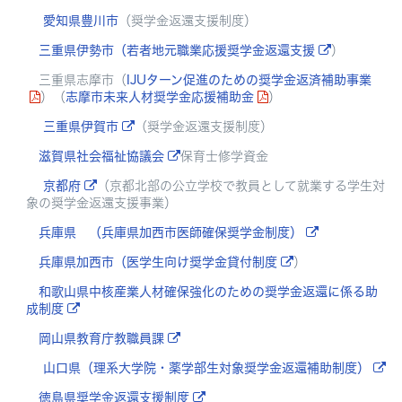
愛知県豊川市
（奨学金返還支援制度）
三重県伊勢市（若者地元職業応援奨学金返還支援
）
三重県志摩市（
IJUターン促進のための奨学金返済補助事業
）（
志摩市未来人材奨学金応援補助金
）
三重県伊賀市
（奨学金返還支援制度）
滋賀県社会福祉協議会
保育士修学資金
京都府
（京都北部の公立学校で教員として就業する学生対
象の奨学金返還支援事業）
兵庫県 （兵庫県加西市医師確保奨学金制度）
兵庫県加西市（医学生向け奨学金貸付制度
）
和歌山県中核産業人材確保強化のための奨学金返還に係る助
成制度
岡山県教育庁教職員課
山口県（理系大学院・薬学部生対象奨学金返還補助制度）
徳島県奨学金返還支援制度