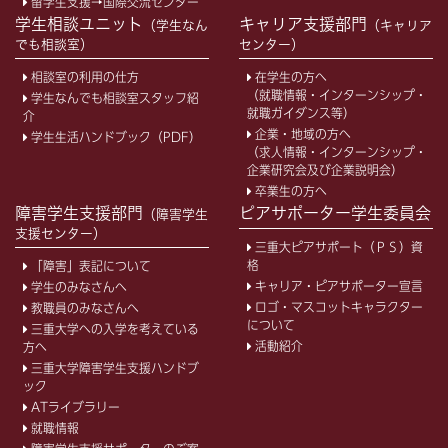
留学生支援→国際交流センター
学生相談ユニット
キャリア支援部門
（学生なん
（キャリア
でも相談室）
センター）
相談室の利用の仕方
在学生の方へ
（就職情報・インターンシップ・
学生なんでも相談室スタッフ紹
就職ガイダンス等）
介
企業・地域の方へ
学生生活ハンドブック（PDF）
（求人情報・インターンシップ・
企業研究会及び企業説明会）
卒業生の方へ
障害学生支援部門
ピアサポーター学生委員会
（障害学生
支援センター）
三重大ピアサポート（ＰＳ）資
格
「障害」表記について
キャリア・ピアサポーター宣言
学生のみなさんへ
ロゴ・マスコットキャラクター
教職員のみなさんへ
について
三重大学への入学を考えている
活動紹介
方へ
三重大学障害学生支援ハンドブ
ック
ATライブラリー
就職情報