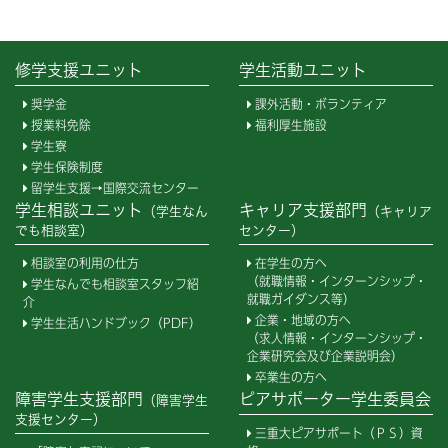
修学支援ユニット
学生活動ユニット
奨学金
課外活動・ボランティア
授業料免除
福利厚生施設
学生寮
学生保険制度
留学生支援→国際交流センター
学生相談ユニット
キャリア支援部門
（学生なん
（キャリア
でも相談室）
センター）
相談室の利用の仕方
在学生の方へ
（就職情報・インターンシップ・
学生なんでも相談室スタッフ紹
就職ガイダンス等）
介
企業・地域の方へ
学生生活ハンドブック（PDF）
（求人情報・インターンシップ・
企業研究会及び企業説明会）
卒業生の方へ
障害学生支援部門
ピアサポーター学生委員会
（障害学生
支援センター）
三重大ピアサポート（ＰＳ）資