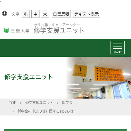
'
-
文字
小
中
大
白黒反転
テキスト表示
学生支援・キャリアセンター
修学支援ユニット
メニュー
修学支援ユニット
TOP
修学支援ユニット
奨学金
奨学金の申込み等に関するお知らせ