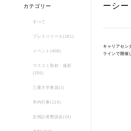
ーシー
カテゴリー
すべて
プレスリリース(181)
キャリアセン
イベント(408)
ラインで開催
マスコミ取材・撮影
(256)
三重大学教員(1)
学内行事(119)
定例記者懇談会(24)