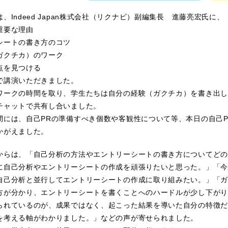
、Indeed Japan株式会社（リクナビ）副編集長 進藤亮宏氏に、
重要な理由
シートの書き方のコツ
ガクチカ）のワーク
点を見つける
で講演いただきました。
ワークの時間を取り、学生たちは自分の経験（ガクチカ）を書き出し
チャットで共有し合いました。
間には、自己PRの準備すべき個数や客観性について等、本日の自己
かがえました。
からは、「自己分析の方法やエントリーシートの書き方についてどの
に自己分析やエントリーシートの作成を頑張りたいと思った。」「今
自己分析と並行してエントリーシートの作成に取り組みたい。」「ガ
方が分かり、エントリーシートを書くことへのハードルが少し下がり
られているのが、成果ではなく、起こった結果を導いた自分の特徴だ
を考える軸がわかりました。」などの声が寄せられました。