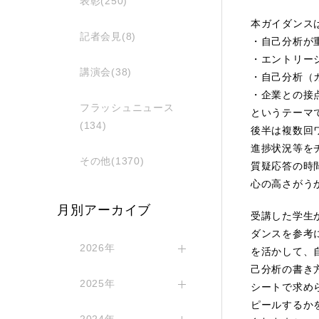
表彰(250)
本ガイダンスは
記者会見(8)
・自己分析が
・エントリー
講演会(38)
・自己分析（
・企業との接
フラッシュニュース
というテーマ
(134)
後半は複数回
進捗状況等を
その他(1370)
質疑応答の時
心の高さがう
月別アーカイブ
受講した学生
ダンスを参考
2026年
を活かして、
己分析の書き
2025年
シートで求め
ピールするか