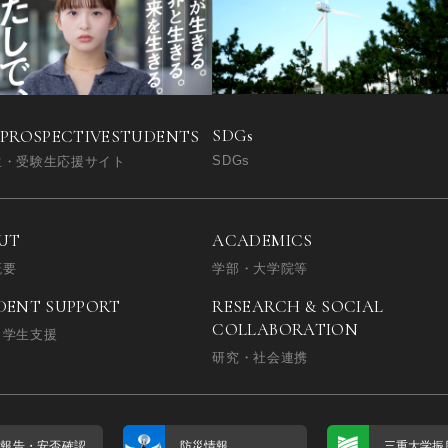
SDGs
 PROSPECTIVE
STUDENTS
SDGs
生・受験生応援サイト
UT
ACADEMICS
概要
学部・大学院等
DENT SUPPORT
RESEARCH & SOCIAL
COLLABORATION
・学生支援
研究・社会連携
否報告・
安否確認
防災情報
三重大学振