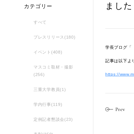
ました
カテゴリー
すべて
プレスリリース(180)
学長ブログ「
イベント(408)
記事は以下よ
マスコミ取材・撮影
https://www.m
(256)
三重大学教員(1)
学内行事(119)
Prev
定例記者懇談会(23)