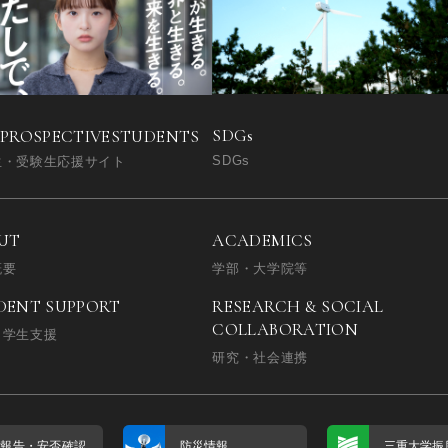
SDGs
 PROSPECTIVE
STUDENTS
SDGs
生・受験生応援サイト
UT
ACADEMICS
概要
学部・大学院等
DENT SUPPORT
RESEARCH & SOCIAL
COLLABORATION
・学生支援
研究・社会連携
否報告・
安否確認
防災情報
三重大学振