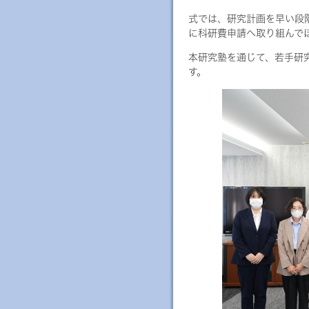
式では、研究計画を早い段
に科研費申請へ取り組んで
本研究塾を通じて、若手研
す。