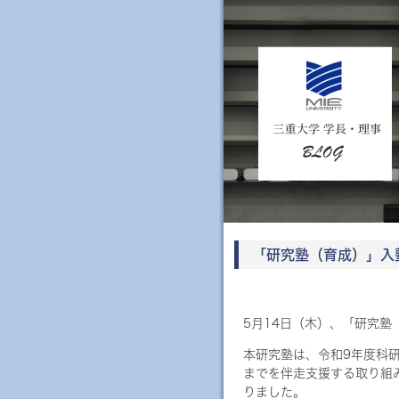
「研究塾（育成）」入
5月14日（木）、「研究
本研究塾は、令和9年度科
までを伴走支援する取り組
りました。