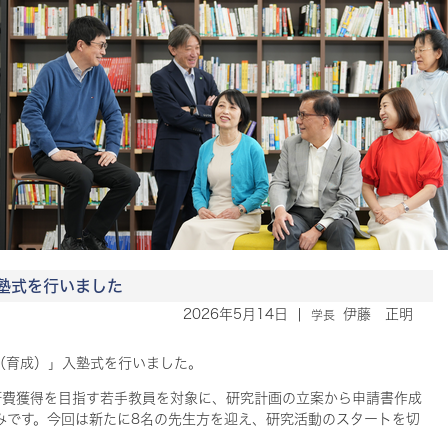
塾式を行いました
2026年5月14日
|
伊藤 正明
学長
塾（育成）」入塾式を行いました。
研費獲得を目指す若手教員を対象に、研究計画の立案から申請書作成
みです。今回は新たに8名の先生方を迎え、研究活動のスタートを切