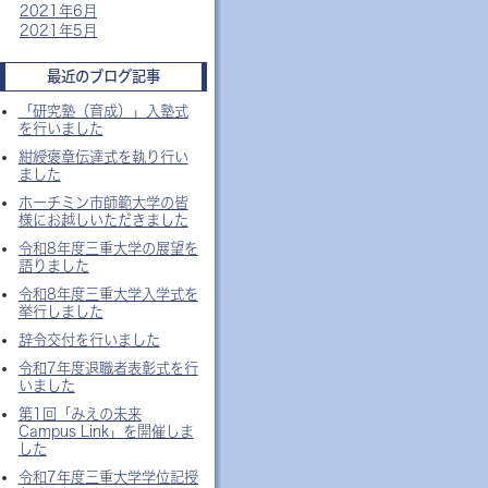
2021年6月
2021年5月
最近のブログ記事
「研究塾（育成）」入塾式
を行いました
紺綬褒章伝達式を執り行い
ました
ホーチミン市師範大学の皆
様にお越しいただきました
令和8年度三重大学の展望を
語りました
令和8年度三重大学入学式を
挙行しました
辞令交付を行いました
令和7年度退職者表彰式を行
いました
第1回「みえの未来
Campus Link」を開催しま
した
令和7年度三重大学学位記授