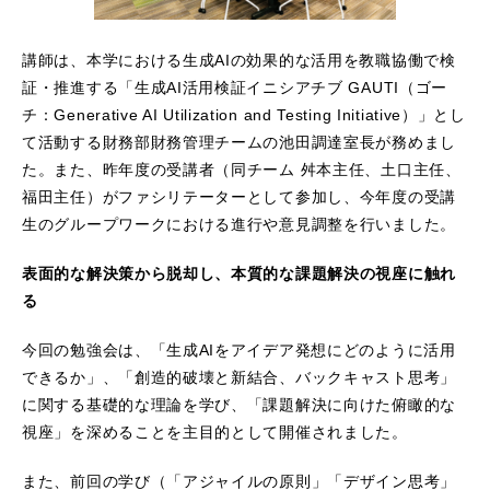
講師は、本学における生成AIの効果的な活用を教職協働で検
証・推進する「生成AI活用検証イニシアチブ GAUTI（ゴー
チ：Generative AI Utilization and Testing Initiative）」とし
て活動する財務部財務管理チームの池田調達室長が務めまし
た。また、昨年度の受講者（同チーム 舛本主任、土口主任、
福田主任）がファシリテーターとして参加し、今年度の受講
生のグループワークにおける進行や意見調整を行いました。
表面的な解決策から脱却し、本質的な課題解決の視座に触れ
る
今回の勉強会は、「生成AIをアイデア発想にどのように活用
できるか」、「創造的破壊と新結合、バックキャスト思考」
に関する基礎的な理論を学び、「課題解決に向けた俯瞰的な
視座」を深めることを主目的として開催されました。
また、前回の学び（「アジャイルの原則」「デザイン思考」