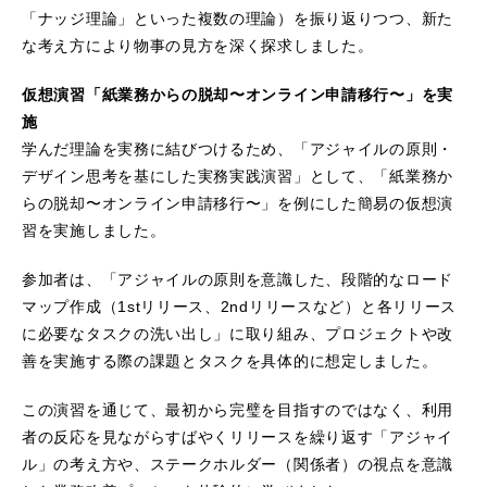
「ナッジ理論」といった複数の理論）を振り返りつつ、新た
な考え方により物事の見方を深く探求しました。
仮想演習「紙業務からの脱却〜オンライン申請移行〜」を実
施
学んだ理論を実務に結びつけるため、「アジャイルの原則・
デザイン思考を基にした実務実践演習」として、「紙業務か
らの脱却〜オンライン申請移行〜」を例にした簡易の仮想演
習を実施しました。
参加者は、「アジャイルの原則を意識した、段階的なロード
マップ作成（1stリリース、2ndリリースなど）と各リリース
に必要なタスクの洗い出し」に取り組み、プロジェクトや改
善を実施する際の課題とタスクを具体的に想定しました。
この演習を通じて、最初から完璧を目指すのではなく、利用
者の反応を見ながらすばやくリリースを繰り返す「アジャイ
ル」の考え方や、ステークホルダー（関係者）の視点を意識