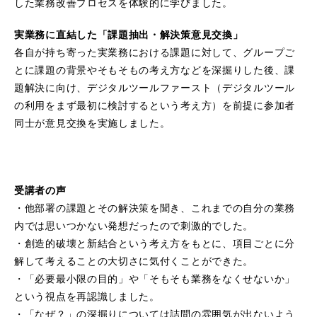
した業務改善プロセスを体験的に学びました。
実業務に直結した「課題抽出・解決策意見交換」
各自が持ち寄った実業務における課題に対して、グループご
とに課題の背景やそもそもの考え方などを深掘りした後、課
題解決に向け、デジタルツールファースト（デジタルツール
の利用をまず最初に検討するという考え方）を前提に参加者
同士が意見交換を実施しました。
受講者の声
・他部署の課題とその解決策を聞き、これまでの自分の業務
内では思いつかない発想だったので刺激的でした。
・創造的破壊と新結合という考え方をもとに、項目ごとに分
解して考えることの大切さに気付くことができた。
・「必要最小限の目的」や「そもそも業務をなくせないか」
という視点を再認識しました。
・「なぜ？」の深掘りについては詰問の雰囲気が出ないよう