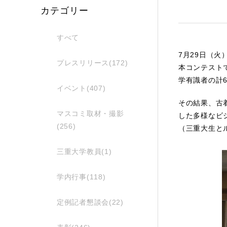
カテゴリー
すべて
7月29日（
プレスリリース(172)
本コンテスト
学有識者の計
イベント(407)
その結果、古
マスコミ取材・撮影
した多様なビ
(256)
（三重大生と
三重大学教員(1)
学内行事(118)
定例記者懇談会(22)