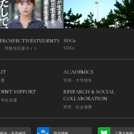
SDGs
 PROSPECTIVE
STUDENTS
SDGs
生・受験生応援サイト
UT
ACADEMICS
概要
学部・大学院等
DENT SUPPORT
RESEARCH & SOCIAL
COLLABORATION
・学生支援
研究・社会連携
否報告・
安否確認
防災情報
三重大学振