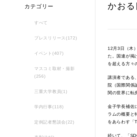
かおる
カテゴリー
すべて
プレスリリース(172)
12月3日（木
イベント(407)
た。国連が掲
を超える方々
マスコミ取材・撮影
(256)
講演者である
院（国際関係
三重大学教員(1)
関の世界に転
金子学長補佐
学内行事(118)
ラムの概要と特
をあらわす「
定例記者懇談会(22)
続いて、「S