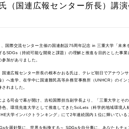
氏（国連広報センター所長）講演
）、国際交流センター主催の国連創設75周年記念 in 三重大学「未来を
げるSDGs（持続可能な開発と課題）の理解と推進を目的とした事業
の参加がありました。
、国連広報センター所長の根本かおる氏は、テレビ朝日でアナウンサ
論）へ進学、在学中に国連難民高等弁務官事務所（UNHCR）のイ
身されました。
による司会で幕が開け、吉松国際担当副学長より、「三重大学とその
色、環境先進大学として推進してきたSciLets（科学的地域環境
THE大学インパクトランキング」にて2年連続国内１位に輝いてい
DGsを羅針盤に、世界を転換する～ SDGsを自分事に、あなたもチ