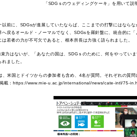
「
SDG
ｓのウェディングケーキ」を用いて説
以前に、SDGsが進展していたならば、ここまでの打撃にはならなかった。」
界へ戻るオールド・ノーマルでなく、SDGsを羅針盤に、統合的に
には若者の力が不可欠であると、根本所長は力強く語られました。
的拘束力はないが、「あなたの国は、SDGｓのために、何をやってい
られました。
では、米国とドイツからの参加者も含め、4名が質問。それぞれの質
に掲載：
https://www.mie-u.ac.jp/international/news/cate-intl/75-in.