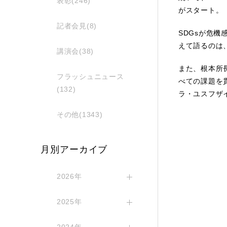
表彰(246)
がスタート。
記者会見(8)
SDGsが危
えて語るのは
講演会(38)
また、根本所
フラッシュニュース
べての課題を
(132)
ラ・ユスフザ
その他(1343)
月別アーカイブ
2026年
2025年