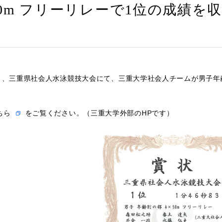
×50m フリーリレーで1位の成績を
日）、三重県社会人水泳競技大会にて、三重大学社会人チームが男子年齢
ちら
をご覧ください。（三重大学外部のHPです）