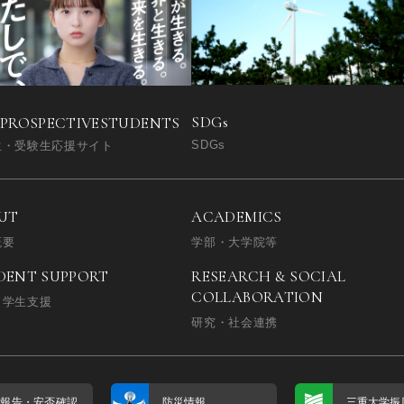
SDGs
 PROSPECTIVE
STUDENTS
SDGs
生・受験生応援サイト
UT
ACADEMICS
概要
学部・大学院等
DENT SUPPORT
RESEARCH & SOCIAL
COLLABORATION
・学生支援
研究・社会連携
否報告・
安否確認
防災情報
三重大学振