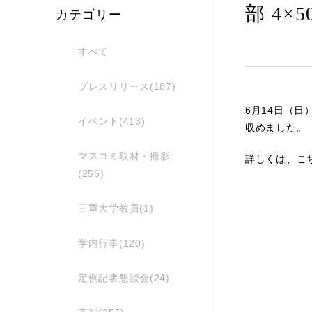
部 4
カテゴリー
すべて
プレスリリース(187)
6月14日（
イベント(413)
収めました。
マスコミ取材・撮影
詳しくは、
こ
(256)
三重大学教員(1)
学内行事(120)
定例記者懇談会(24)