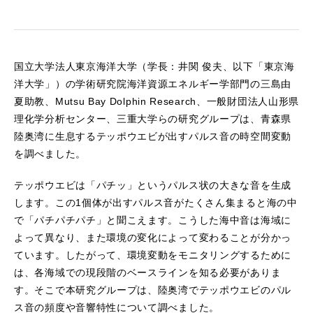
国立大学法人東京海洋大学（学長：井関 俊夫、以下「東京海
洋大学」）の学術研究院海洋資源エネルギー学部門の三島由
夏助教、Mutsu Bay Dolphin Research、一般財団法人山形県
理化学分析センター、三重大学らの研究グループは、青森県
陸奥湾に生息するテッポウエビが出すパルス音の時空間変動
を調べました。
テッポウエビは「パチッ」というパルス状の大きな音を生成
します。この1個体が出すパルス音がたくさん集まると海の中
で「パチパチパチ」と聞こえます。こうした海中音は海域に
よって異なり、また環境の変化によって変わることが分かっ
ています。したがって、環境変動をモニタリングするために
は、各海域での現段階のベースラインを知る必要がありま
す。そこで本研究グループは、陸奥湾でテッポウエビのパル
ス音の頻度や音響特性について調べました。