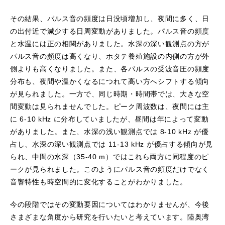
その結果、パルス音の頻度は日没頃増加し、夜間に多く、日
の出付近で減少する日周変動がありました。パルス音の頻度
と水温には正の相関がありました。水深の深い観測点の方が
パルス音の頻度は高くなり、ホタテ養殖施設の内側の方が外
側よりも高くなりました。また、各パルスの受波音圧の頻度
分布も、夜間や温かくなるにつれて高い方へシフトする傾向
が見られました。一方で、同じ時期・時間帯では、大きな空
間変動は見られませんでした。ピーク周波数は、夜間には主
に 6-10 kHz に分布していましたが、昼間は年によって変動
がありました。また、水深の浅い観測点では 8-10 kHz が優
占し、水深の深い観測点では 11-13 kHz が優占する傾向が見
られ、中間の水深（35-40 m）ではこれら両方に同程度のピ
ークが見られました。このようにパルス音の頻度だけでなく
音響特性も時空間的に変化することがわかりました。
今の段階ではその変動要因についてはわかりませんが、今後
さまざまな角度から研究を行いたいと考えています。陸奥湾