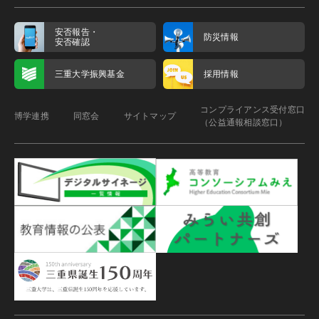
安否報告・
防災情報
安否確認
三重大学振興基金
採用情報
コンプライアンス受付窓口
博学連携
同窓会
サイトマップ
（公益通報相談窓口）