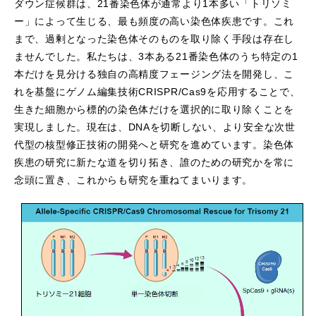
ダウン症候群は、21番染色体が通常より1本多い「トリソミ
ー」によって生じる、最も頻度の高い染色体疾患です。これ
まで、過剰となった染色体そのものを取り除く手段は存在し
ませんでした。私たちは、3本ある21番染色体のうち特定の1
本だけを見分ける独自の高精度フェージング法を開発し、こ
れを基盤にゲノム編集技術CRISPR/Cas9を応用することで、
生きた細胞から標的の染色体だけを選択的に取り除くことを
実現しました。現在は、DNAを切断しない、より安全な次世
代型の核型修正技術の開発へと研究を進めています。染色体
疾患の研究に新たな道を切り拓き、誰のための研究かを常に
念頭に置き、これからも研究を重ねてまいります。