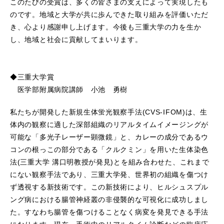
このたびの受賞は、多くの皆さまの支えによって実現したも
のです。地域と大学が共に歩んできた取り組みを評価いただ
き、心より感謝申し上げます。今後も三重大学の力を生か
し、地域と社会に貢献してまいります。
◆三重大学賞
医学部附属病院講師 小池 勇樹
私たちが開発した新規生体蛍光観察手法(CVS-IFOM)は、生
体内の観察に適した深部組織のリアルタイムイメージングが
可能な「多光子レーザー顕微鏡」と、カレーの成分であるウ
コンの根っこの部分である「クルクミン」を用いた生体染色
法(三重大学 溝口明教授が発見)とを組み合わせた、これまで
にない観察手法であり、三重大学発、世界初の組織を傷つけ
ず透視する新技術です。この新技術により、ヒルシュスプル
ング病における腸管神経叢の非侵襲的な可視化に成功しまし
た。すなわち腸管を傷つけることなく病変を発見できる手法