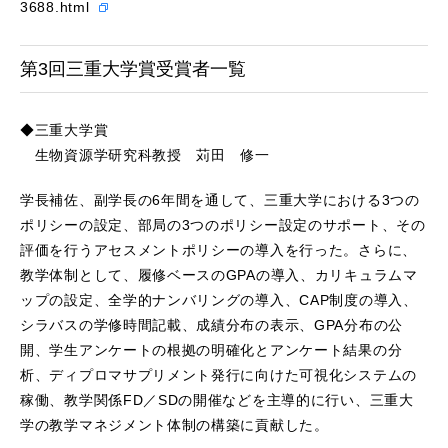
3688.html
第3回三重大学賞受賞者一覧
◆三重大学賞
生物資源学研究科教授 苅田 修一
学長補佐、副学長の6年間を通して、三重大学における3つの
ポリシーの設定、部局の3つのポリシー設定のサポート、その
評価を行うアセスメントポリシーの導入を行った。さらに、
教学体制として、履修ベースのGPAの導入、カリキュラムマ
ップの設定、全学的ナンバリングの導入、CAP制度の導入、
シラバスの学修時間記載、成績分布の表示、GPA分布の公
開、学生アンケートの根拠の明確化とアンケート結果の分
析、ディプロマサプリメント発行に向けた可視化システムの
稼働、教学関係FD／SDの開催などを主導的に行い、三重大
学の教学マネジメント体制の構築に貢献した。