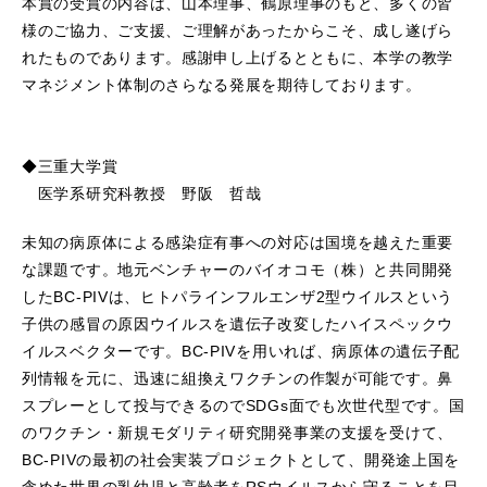
本賞の受賞の内容は、山本理事、鶴原理事のもと、多くの皆
様のご協力、ご支援、ご理解があったからこそ、成し遂げら
れたものであります。感謝申し上げるとともに、本学の教学
マネジメント体制のさらなる発展を期待しております。
◆三重大学賞
医学系研究科教授 野阪 哲哉
未知の病原体による感染症有事への対応は国境を越えた重要
な課題です。地元ベンチャーのバイオコモ（株）と共同開発
したBC-PIVは、ヒトパラインフルエンザ2型ウイルスという
子供の感冒の原因ウイルスを遺伝子改変したハイスペックウ
イルスベクターです。BC-PIVを用いれば、病原体の遺伝子配
列情報を元に、迅速に組換えワクチンの作製が可能です。鼻
スプレーとして投与できるのでSDGs面でも次世代型です。国
のワクチン・新規モダリティ研究開発事業の支援を受けて、
BC-PIVの最初の社会実装プロジェクトとして、開発途上国を