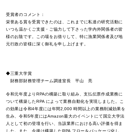
受賞者のコメント：
栄誉ある賞を受賞できたのは、これまでに私達の研究活動に
いつも温かくご支援・ご協力して下さった学内外関係者の皆
様のお陰です。この場をお借りして、特に漁業関係者及び地
元行政の皆様に深く御礼を申し上げます。
◆三重大学賞
財務部財務管理チーム調達室長 平山 亮
令和元年度よりRPAの構築に取り組み、支払伝票作成業務に
ついて構築したRPA によって業務自動化を実現しました。こ
の効果は令和4年度には年間2,000 時間以上の業務削減効果を
生み、令和5年度にはAmazon最大のイベントにて国立大学法
人として初の登壇を行い、当該業界における高い評価を得ま
した。また、今後は構築したRPA フローをパッケージ化し、