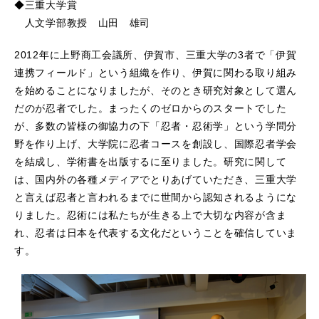
◆三重大学賞
人文学部教授 山田 雄司
2012年に上野商工会議所、伊賀市、三重大学の3者で「伊賀
連携フィールド」という組織を作り、伊賀に関わる取り組み
を始めることになりましたが、そのとき研究対象として選ん
だのが忍者でした。まったくのゼロからのスタートでした
が、多数の皆様の御協力の下「忍者・忍術学」という学問分
野を作り上げ、大学院に忍者コースを創設し、国際忍者学会
を結成し、学術書を出版するに至りました。研究に関して
は、国内外の各種メディアでとりあげていただき、三重大学
と言えば忍者と言われるまでに世間から認知されるようにな
りました。忍術には私たちが生きる上で大切な内容が含ま
れ、忍者は日本を代表する文化だということを確信していま
す。