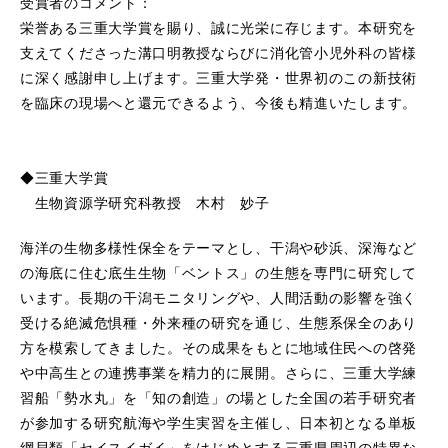
受賞者のコメント：
栄誉ある三重大学賞を賜り、誠に光栄に存じます。本研究を
支えてくださった溝口明教授ならびに消化管小児外科の皆様
に深く感謝申し上げます。三重大学発・世界初のこの新技術
を臨床の現場へと還元できるよう、今後も精進いたします。
◆三重大学賞
生物資源学研究科教授 木村 妙子
海洋の生物多様性保全をテーマとし、干潟や砂浜、深海など
の海底に住む底生生物「ベントス」の生態を専門に研究して
います。長期の干潟モニタリングや、人間活動の影響を強く
受ける絶滅危惧種・外来種の研究を通じ、生態系保全のあり
方を模索してきました。その成果をもとに地域住民への啓発
や中高生との連携事業を精力的に展開。さらに、三重大学練
習船「勢水丸」を「知の創造」の場とした全国の若手研究者
が参加する研究航海や学生実習を主催し、日本初となる単板