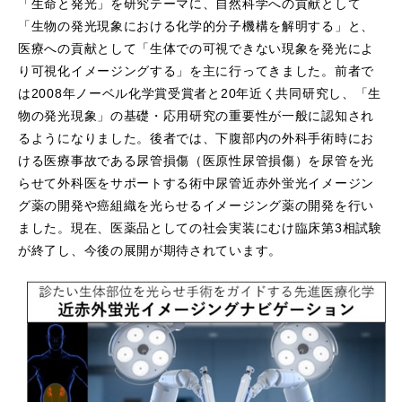
「生命と発光」を研究テーマに、自然科学への貢献として
「生物の発光現象における化学的分子機構を解明する」と、
医療への貢献として「生体での可視できない現象を発光によ
り可視化イメージングする」を主に行ってきました。前者で
は2008年ノーベル化学賞受賞者と20年近く共同研究し、「生
物の発光現象」の基礎・応用研究の重要性が一般に認知され
るようになりました。後者では、下腹部内の外科手術時にお
ける医療事故である尿管損傷（医原性尿管損傷）を尿管を光
らせて外科医をサポートする術中尿管近赤外蛍光イメージン
グ薬の開発や癌組織を光らせるイメージング薬の開発を行い
ました。現在、医薬品としての社会実装にむけ臨床第3相試験
が終了し、今後の展開が期待されています。