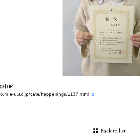
究科HP
io.mie-u.ac.jp/cate/happenings/1137.html
Back to list