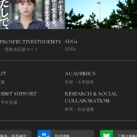
SDGs
 PROSPECTIVE
STUDENTS
SDGs
生・受験生応援サイト
UT
ACADEMICS
概要
学部・大学院等
DENT SUPPORT
RESEARCH & SOCIAL
COLLABORATION
・学生支援
研究・社会連携
否報告・
安否確認
防災情報
三重大学振