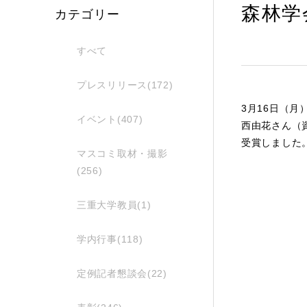
森林学
カテゴリー
すべて
プレスリリース(172)
3月16日（
イベント(407)
西由花さん（
受賞しました
マスコミ取材・撮影
(256)
三重大学教員(1)
学内行事(118)
定例記者懇談会(22)