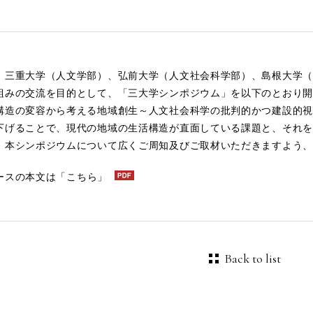
、三重大学（人文学部）、弘前大学（人文社会科学部）、島根大学（
組みの交流を目的として、「三大学シンポジウム」を以下のとおり開
構造の変容から考える地域創生～人文社会科学の批判的かつ建設的視
下げることで、現代の地域の生活構造が直面している課題と、それを
、本シンポジウムについて広くご周知及びご取材いただきますよう、
ースの本文は
「こちら」
Back to list