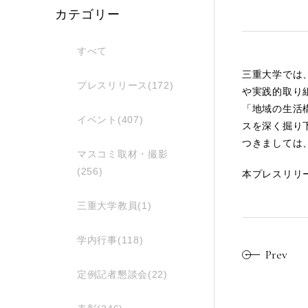
カテゴリー
すべて
三重大学では
プレスリリース(172)
や実践的取り
「地域の生活
イベント(407)
スを深く掘り
つきましては
マスコミ取材・撮影
(256)
本プレスリリ
三重大学教員(1)
学内行事(118)
Prev
定例記者懇談会(22)