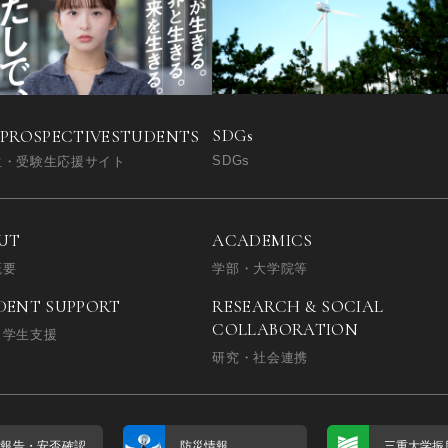
SDGs
 PROSPECTIVE
STUDENTS
SDGs
生・受験生応援サイト
UT
ACADEMICS
概要
学部・大学院等
DENT SUPPORT
RESEARCH & SOCIAL
COLLABORATION
・学生支援
研究・社会連携
否報告・
安否確認
防災情報
三重大学振