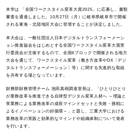
本学は 「全国ワークスタイル変革大賞2025」に応募し、書類
審査を通過しました。10月27日（月）に岐阜県岐阜市で開催
される東海・北陸地区大会に登壇することが決定しました。
本大会は、一般社団法人日本デジタルトランスフォーメーシ
ョン推進協会をはじめとする全国ワークスタイル変革大賞実
行委員会が主催するもので、全国6ブロックで開催される地方
大会を通じて、ワークスタイル変革（働き方改革やDX〔デジ
タルトランスフォーメーション〕等）に関する先進的な取組
を共有する場となっています。
財務部財務管理チーム 池田真樹調達室長は、「ひとりひとり
が業務改革を推進できる自律型デジタル変革人材へ ～理論と
実業務による業務改革の成長マインドセットと失敗・挑戦に
よるイノベーションの好循環～」と題し、三重大学における
業務改革の実践と効果的なマインドや組織体制について発表
を行います。