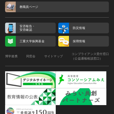
教職員ページ
安否報告・
防災情報
安否確認
三重大学振興基金
採用情報
コンプライアンス受付窓口
博学連携
同窓会
サイトマップ
（公益通報相談窓口）