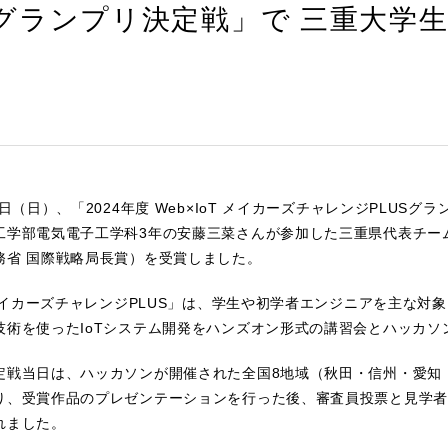
S グランプリ決定戦」で 三重大
6日（日）、「2024年度 Web×IoT メイカーズチャレンジPLUS
学部電気電子工学科3年の安藤三菜さんが参加した三重県代表チーム「shi
務省 国際戦略局長賞）を受賞しました。
TメイカーズチャレンジPLUS」は、学生や初学者エンジニアを主な対
技術を使ったIoTシステム開発をハンズオン形式の講習会とハッカ
定戦当日は、ハッカソンが開催された全国8地域（秋田・信州・愛知
り、受賞作品のプレゼンテーションを行った後、審査員投票と見学者
れました。