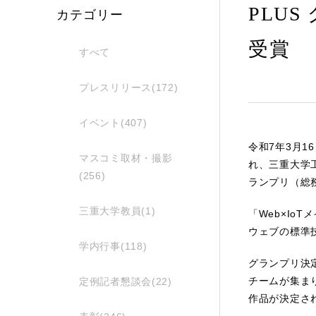
PLU
カテゴリー
受賞
すべて
プレスリリース(172)
イベント(407)
令和7年3月1
マスコミ取材・撮影
れ、三重大学工
(256)
ランプリ（総
三重大学教員(1)
「Web×Io
ウェブの標準
学内行事(118)
グランプリ決
チームが集ま
定例記者懇談会(22)
作品が決定さ