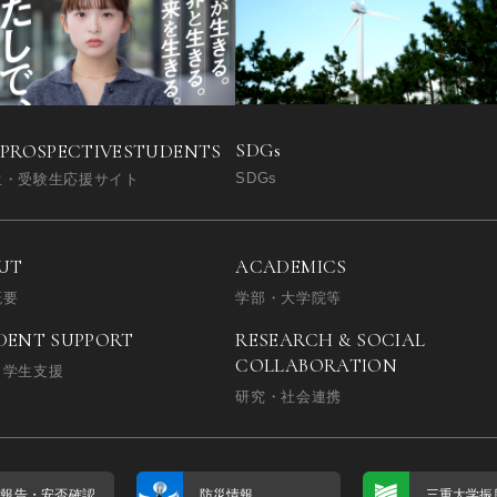
SDGs
 PROSPECTIVE
STUDENTS
SDGs
生・受験生応援サイト
UT
ACADEMICS
概要
学部・大学院等
DENT SUPPORT
RESEARCH & SOCIAL
COLLABORATION
・学生支援
研究・社会連携
否報告・
安否確認
防災情報
三重大学振