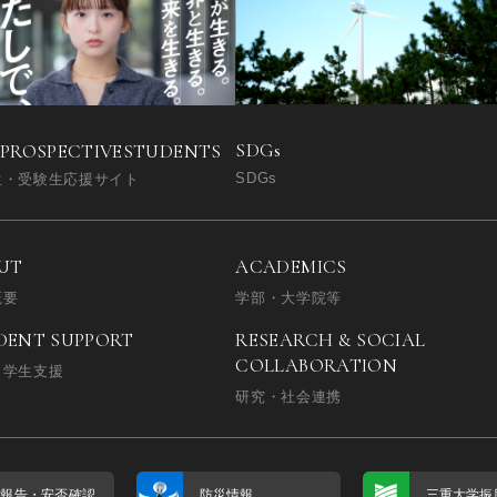
SDGs
 PROSPECTIVE
STUDENTS
SDGs
生・受験生応援サイト
UT
ACADEMICS
概要
学部・大学院等
DENT SUPPORT
RESEARCH & SOCIAL
COLLABORATION
・学生支援
研究・社会連携
否報告・
安否確認
防災情報
三重大学振