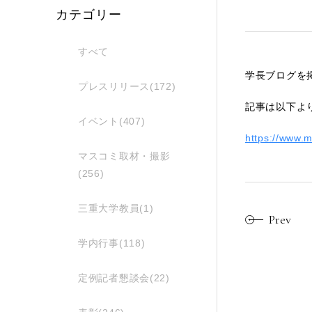
カテゴリー
すべて
学長ブログを
プレスリリース(172)
記事は以下よ
イベント(407)
https://www.m
マスコミ取材・撮影
(256)
三重大学教員(1)
Prev
学内行事(118)
定例記者懇談会(22)