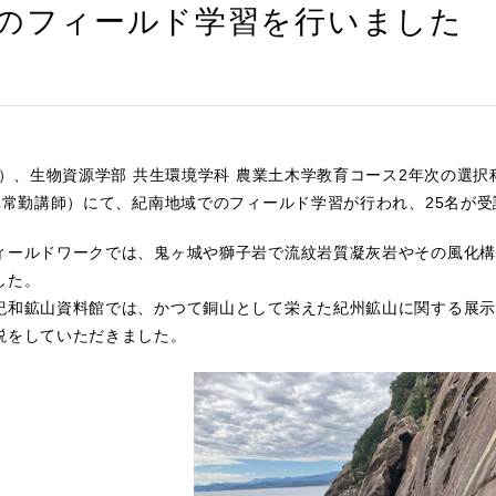
のフィールド学習を行いました
（日）、生物資源学部 共生環境学科 農業土木学教育コース2年次の選
 非常勤講師）にて、紀南地域でのフィールド学習が行われ、25名が
ィールドワークでは、鬼ヶ城や獅子岩で流紋岩質凝灰岩やその風化構
した。
紀和鉱山資料館では、かつて銅山として栄えた紀州鉱山に関する展示
説をしていただきました。