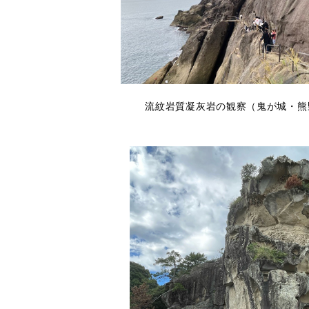
流紋岩質凝灰岩の観察（鬼が城・熊