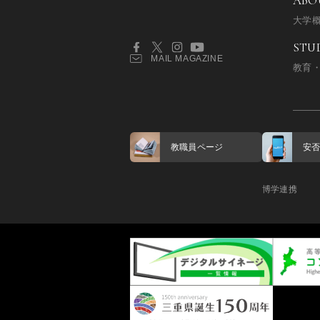
ABO
大学
STU
MAIL MAGAZINE
教育
教職員ページ
安
博学連携