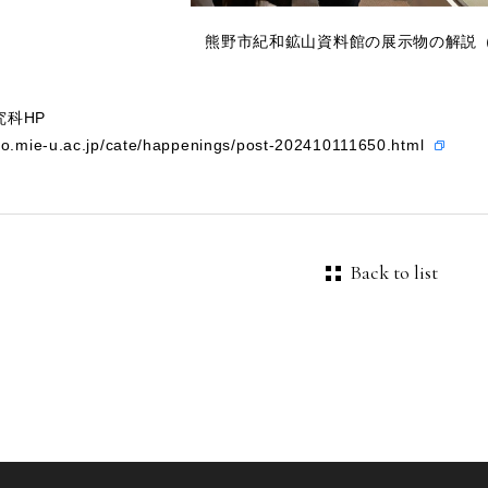
熊野市紀和鉱山資料館の展示物の解説
究科HP
io.mie-u.ac.jp/cate/happenings/post-202410111650.html
Back to list