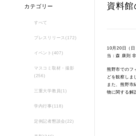
資料館
カテゴリー
すべて
プレスリリース(172)
10月20日
イベント(407)
当：森 康則
マスコミ取材・撮影
熊野市でのフ
(256)
どを観察しま
また、熊野市
三重大学教員(1)
物に関する解
学内行事(118)
定例記者懇談会(22)