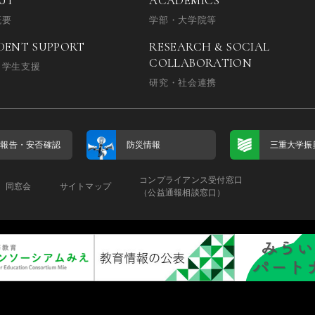
UT
ACADEMICS
概要
学部・大学院等
DENT SUPPORT
RESEARCH & SOCIAL
COLLABORATION
・学生支援
研究・社会連携
否報告・
安否確認
防災情報
三重大学振
コンプライアンス受付窓口
同窓会
サイトマップ
（公益通報相談窓口）