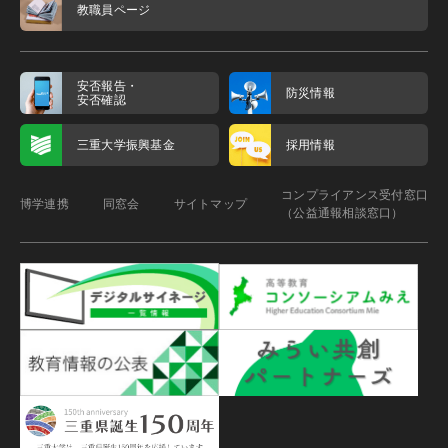
教職員ページ
安否報告・
防災情報
安否確認
三重大学振興基金
採用情報
コンプライアンス受付窓口
博学連携
同窓会
サイトマップ
（公益通報相談窓口）