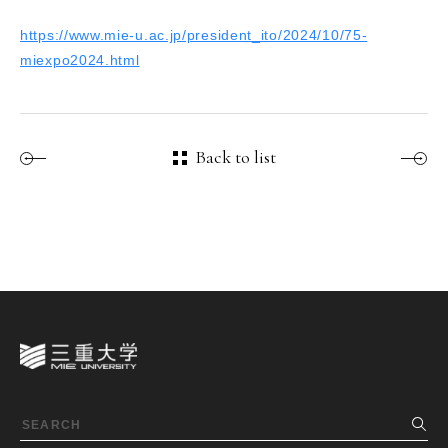
https://www.mie-u.ac.jp/president_ito/2024/10/75-
miexpo2024.html
Back to list