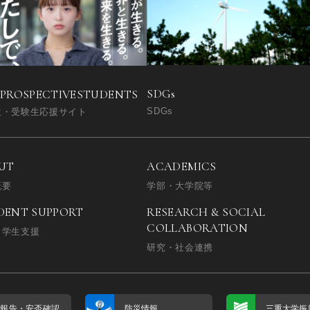
SDGs
 PROSPECTIVE
STUDENTS
SDGs
生・受験生応援サイト
UT
ACADEMICS
概要
学部・大学院等
DENT SUPPORT
RESEARCH & SOCIAL
COLLABORATION
・学生支援
研究・社会連携
否報告・
安否確認
防災情報
三重大学振