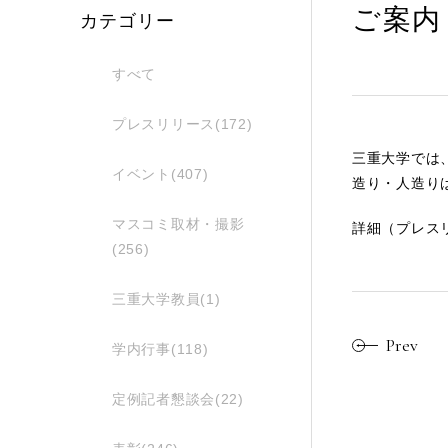
ご案内
カテゴリー
すべて
プレスリリース(172)
三重大学では
イベント(407)
造り・人造り
マスコミ取材・撮影
詳細（プレス
(256)
三重大学教員(1)
Prev
学内行事(118)
定例記者懇談会(22)