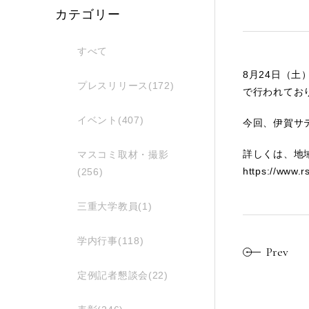
カテゴリー
すべて
8月24日（
プレスリリース(172)
で行われてお
イベント(407)
今回、伊賀サ
詳しくは、地
マスコミ取材・撮影
https://www.r
(256)
三重大学教員(1)
学内行事(118)
Prev
定例記者懇談会(22)