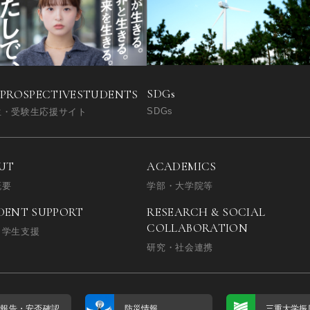
SDGs
 PROSPECTIVE
STUDENTS
SDGs
生・受験生応援サイト
UT
ACADEMICS
概要
学部・大学院等
DENT SUPPORT
RESEARCH & SOCIAL
COLLABORATION
・学生支援
研究・社会連携
否報告・
安否確認
防災情報
三重大学振