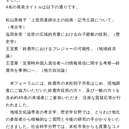
4名の発表タイトルは以下の通りです。
松山美穂子「上箕田遺跡出土の絵画・記号土器について」
（考古学）
塩田奈実「近世の広域的舟運における白子廻船の役割」（歴
史学）
王宜賓「鈴鹿市におけるブレジャーの可能性」（地域経済
論）
王霊犀「災害時外国人居住者への情報発信に関する考察―鈴
鹿市を事例に―」（地方自治論）
本フォーラムには、鈴鹿市の末松則子市長はじめ、現地調
査にご協力いただいた鈴鹿市役所の方々、及び一般の方々を
含め約45名の来場者にご参加いただき、活発な質疑応答が行
われました。
地域文化論専攻の考古学、歴史学分野では、とりわけ地元
の参加者から積極的なご質問と今後の研究の手がかりをいた
だきました。社会科学分野では、末松市長からも貴重なコメ