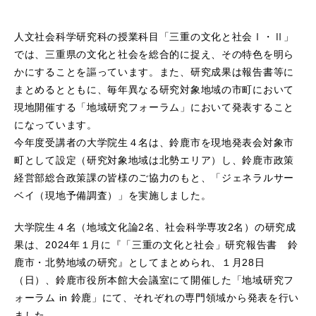
人文社会科学研究科の授業科目「三重の文化と社会Ⅰ・Ⅱ」
では、三重県の文化と社会を総合的に捉え、その特色を明ら
かにすることを謳っています。また、研究成果は報告書等に
まとめるとともに、毎年異なる研究対象地域の市町において
現地開催する「地域研究フォーラム」において発表すること
になっています。
今年度受講者の大学院生４名は、鈴鹿市を現地発表会対象市
町として設定（研究対象地域は北勢エリア）し、鈴鹿市政策
経営部総合政策課の皆様のご協力のもと、「ジェネラルサー
ベイ（現地予備調査）」を実施しました。
大学院生４名（地域文化論2名、社会科学専攻2名）の研究成
果は、2024年１月に『「三重の文化と社会」研究報告書 鈴
鹿市・北勢地域の研究』としてまとめられ、１月28日
（日）、鈴鹿市役所本館大会議室にて開催した「地域研究フ
ォーラム in 鈴鹿」にて、それぞれの専門領域から発表を行い
ました。