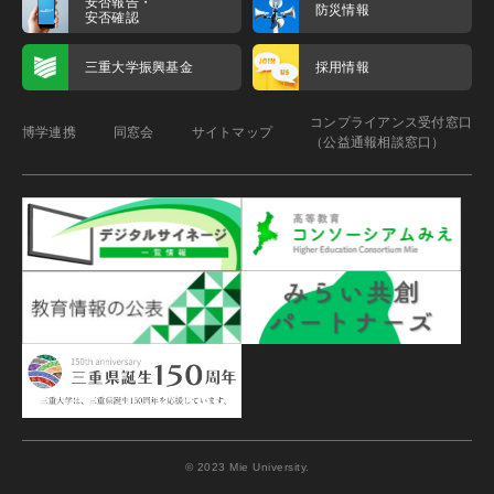
安否報告・
防災情報
安否確認
三重大学振興基金
採用情報
コンプライアンス受付窓口
博学連携
同窓会
サイトマップ
（公益通報相談窓口）
© 2023 Mie University.