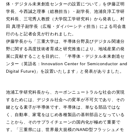
体・デジタル未来創造センターの設置について」を伊藤正明
学長、今西誠之理事（総務担当）・副学長、池浦良淳工学研
究科長、三宅秀人教授（大学院工学研究科）から発表し、村
田 真理子副学長（広報・ダイバーシティ担当）による司会進
行のもと記者会見が行われました。
伊藤学長から「三重大学は、半導体分野及びデジタル関連分
野に関する高度技術者育成と研究推進により、地域産業の発
展に貢献することを目的に、「半導体・デジタル未来創造セ
ンター（英語名：Innovation Center for Semiconductor and
Digital Future)」を設置いたします」と発表がありました。
池浦工学研究科長から、カーボンニュートラルな社会の実現
するためには、デジタル社会への変革が不可欠であり、その
鍵となる素子が半導体です。半導体は、単なる部品ではな
く、自動車、家電をはじめ各種製品の基幹部品となっている
ことから、そのサプライチェーンの国内化が極めて重要で
す。「三重県には、世界最大規模のNAND型フラッシュメモ