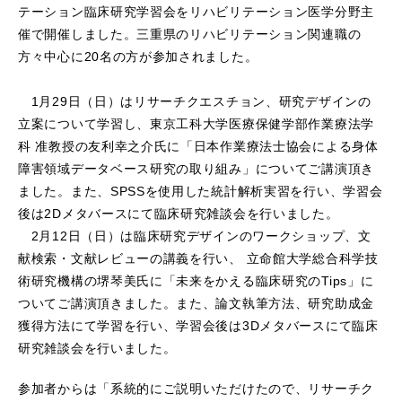
テーション臨床研究学習会をリハビリテーション医学分野主
催で開催しました。三重県のリハビリテーション関連職の
方々中心に20名の方が参加されました。
1月29日（日）はリサーチクエスチョン、研究デザインの
立案について学習し、東京工科大学医療保健学部作業療法学
科 准教授の友利幸之介氏に「日本作業療法士協会による身体
障害領域データベース研究の取り組み」についてご講演頂き
ました。また、SPSSを使用した統計解析実習を行い、学習会
後は2Dメタバースにて臨床研究雑談会を行いました。
2月12日（日）は臨床研究デザインのワークショップ、文
献検索・文献レビューの講義を行い、 立命館大学総合科学技
術研究機構の堺琴美氏に「未来をかえる臨床研究のTips」に
ついてご講演頂きました。また、論文執筆方法、研究助成金
獲得方法にて学習を行い、学習会後は3Dメタバースにて臨床
研究雑談会を行いました。
参加者からは「系統的にご説明いただけたので、リサーチク