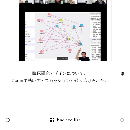
臨床研究デザインについて、
学習
Zoomで熱いディスカッションが繰り広げられた。
臨
Back to list