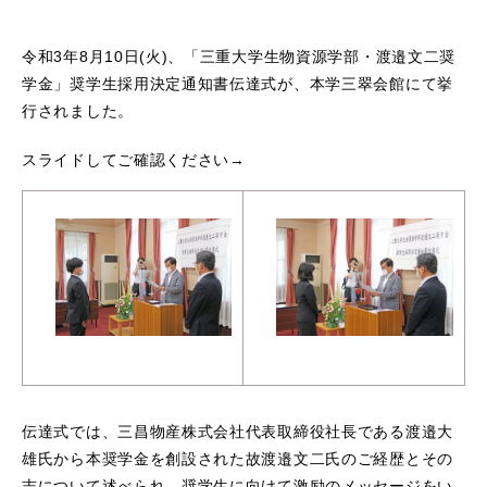
令和3年8月10日(火)、「三重大学生物資源学部・渡邉文二奨
学金」奨学生採用決定通知書伝達式が、本学三翠会館にて挙
行されました。
スライドしてご確認ください→
伝達式では、三昌物産株式会社代表取締役社長である渡邉大
雄氏から本奨学金を創設された故渡邉文二氏のご経歴とその
志について述べられ、奨学生に向けて激励のメッセージをい