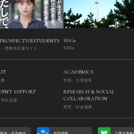
SDGs
 PROSPECTIVE
STUDENTS
SDGs
生・受験生応援サイト
UT
ACADEMICS
概要
学部・大学院等
DENT SUPPORT
RESEARCH & SOCIAL
COLLABORATION
・学生支援
研究・社会連携
否報告・
安否確認
防災情報
三重大学振