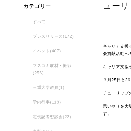
ューリ
カテゴリー
すべて
プレスリリース(172)
キャリア支援
イベント(407)
会貢献活動へ
マスコミ取材・撮影
キャリア支援
(256)
３月25日と2
三重大学教員(1)
チューリップ
学内行事(118)
思いやりを大
す。
定例記者懇談会(22)