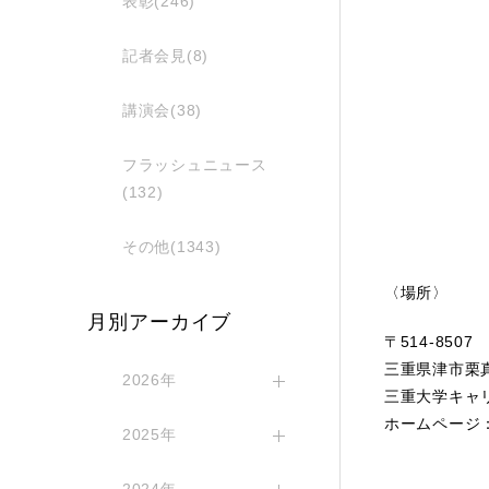
表彰(246)
記者会見(8)
講演会(38)
フラッシュニュース
(132)
その他(1343)
〈場所〉
月別アーカイブ
〒514-8507
三重県津市栗真
2026年
三重大学キャ
ホームペー
2025年