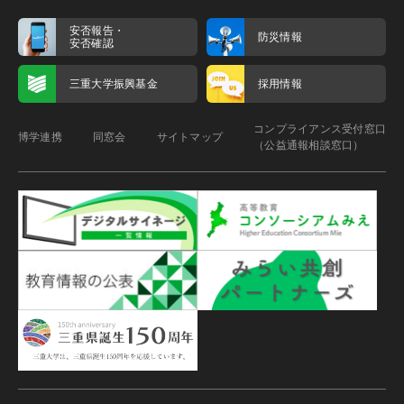
安否報告・
防災情報
安否確認
三重大学振興基金
採用情報
コンプライアンス受付窓口
博学連携
同窓会
サイトマップ
（公益通報相談窓口）