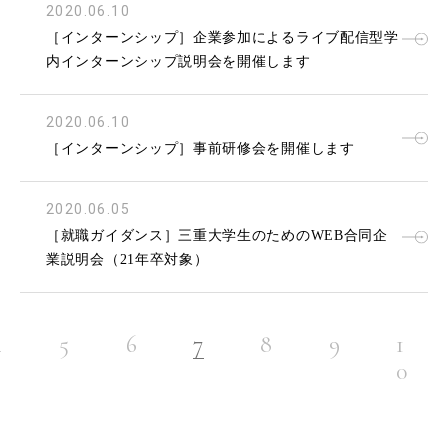
2020.06.10
［インターンシップ］企業参加によるライブ配信型学
内インターンシップ説明会を開催します
2020.06.10
［インターンシップ］事前研修会を開催します
2020.06.05
［就職ガイダンス］三重大学生のためのWEB合同企
業説明会（21年卒対象）
4
5
6
7
8
9
1
0