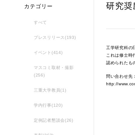
研究奨
カテゴリー
すべて
プレスリリース(193)
工学研究科の臼
イベント(414)
これは修士時
認められたも
マスコミ取材・撮影
(256)
問い合わせ先
http://www.co
三重大学教員(1)
学内行事(120)
定例記者懇談会(26)