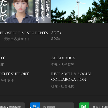
SDGs
 PROSPECTIVE
STUDENTS
SDGs
生・受験生応援サイト
UT
ACADEMICS
概要
学部・大学院等
DENT SUPPORT
RESEARCH & SOCIAL
COLLABORATION
・学生支援
研究・社会連携
否報告・
安否確認
防災情報
三重大学振