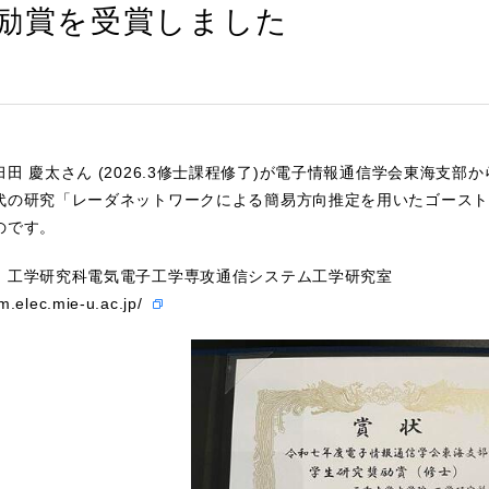
励賞を受賞しました
田 慶太さん (2026.3修士課程修了)が電子情報通信学会東海支
代の研究「レーダネットワークによる簡易方向推定を用いたゴースト
のです。
：工学研究科電気電子工学専攻通信システム工学研究室
m.elec.mie-u.ac.jp/