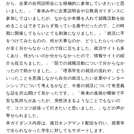
がら、企業の合同説明会にも積極的に参加していきたいと思
いました。」「春休み中に企業説明会や公務員ガイダンスに
参加してはいましたが、なかなか本腰を入れて就職活動を始
めることはできておらず焦っている最中だったので、この時
期に開催してもらいとても刺激になりました。」「就活に手
をつけてみたものの、何が大事なのか、どうしたらいいのか
が全く分からなかったので役に立ちました。就活サイトも多
くあり、何がいいのか分からなかったので、情報サイトの紹
介も役立ちました。」「院での就職活動について分からなか
ったので助かりました。」「理系学生の就活の流れや、どう
いったことを意識しながら自分の就活したい企業やインター
ンシップについて考えるかなど、今後の就活について有意義
な話を沢山聞けて良かったです。」「将来の進路が曖昧で不
安な気持ちがあったが、突然決まるようなことでもないの
で、コツコツ頑張って行きたいと思いました。」などの声が
寄せられました。
本ガイダンス内容は、後日オンデマンド配信を行い、授業等
で出られなかった学生に対してもサポートします。