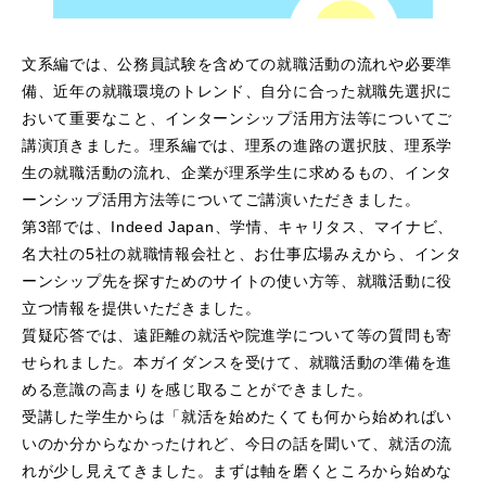
文系編では、公務員試験を含めての就職活動の流れや必要準
備、近年の就職環境のトレンド、自分に合った就職先選択に
おいて重要なこと、インターンシップ活用方法等についてご
講演頂きました。理系編では、理系の進路の選択肢、理系学
生の就職活動の流れ、企業が理系学生に求めるもの、インタ
ーンシップ活用方法等についてご講演いただきました。
第3部では、Indeed Japan、学情、キャリタス、マイナビ、
名大社の5社の就職情報会社と、お仕事広場みえから、インタ
ーンシップ先を探すためのサイトの使い方等、就職活動に役
立つ情報を提供いただきました。
質疑応答では、遠距離の就活や院進学について等の質問も寄
せられました。本ガイダンスを受けて、就職活動の準備を進
める意識の高まりを感じ取ることができました。
受講した学生からは「就活を始めたくても何から始めればい
いのか分からなかったけれど、今日の話を聞いて、就活の流
れが少し見えてきました。まずは軸を磨くところから始めな