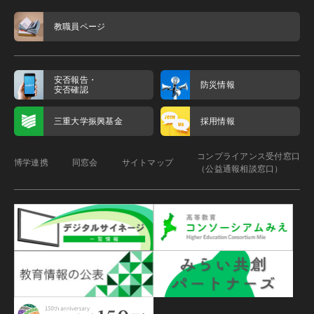
教職員ページ
安否報告・
防災情報
安否確認
三重大学振興基金
採用情報
コンプライアンス受付窓口
博学連携
同窓会
サイトマップ
（公益通報相談窓口）