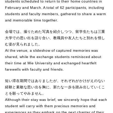
students scheduled to return to their home countries in
February and March. A total of 62 participants, including
students and faculty members, gathered to share a warm
and memorable time together.
会場では、撮りためた写真を紹介しつつ、留学生たちは三重
大学での思い出を語り合い、教職員や友人たちと別れを惜し
む姿が見られました。
At the venue, a slideshow of captured memories was
shared, while the exchange students reminisced about
their time at Mie University and exchanged heartfelt
farewells with faculty and friends.
短い滞在期間ではありましたが、それぞれがかけがえのない
経験と素敵な思い出を胸に、新たな一歩を踏み出していくこ
とを願ってやみません。
Although their stay was brief, we sincerely hope that each
student will carry with them precious memories and
experiences as they embark on the next chapter of their