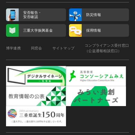
安否報告・
防災情報
安否確認
三重大学振興基金
採用情報
コンプライアンス受付窓口
博学連携
同窓会
サイトマップ
（公益通報相談窓口）