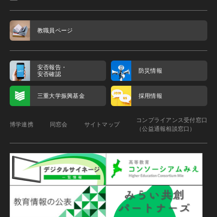
教職員ページ
安否報告・
防災情報
安否確認
三重大学振興基金
採用情報
コンプライアンス受付窓口
博学連携
同窓会
サイトマップ
（公益通報相談窓口）