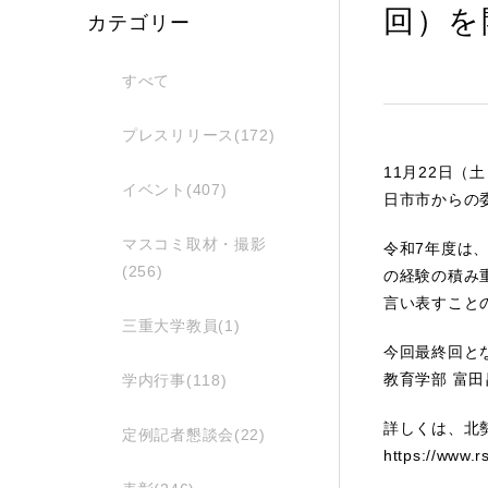
回）を
カテゴリー
すべて
プレスリリース(172)
11月22日
イベント(407)
日市市からの
マスコミ取材・撮影
令和7年度は
(256)
の経験の積み
言い表すこと
三重大学教員(1)
今回最終回と
教育学部 富
学内行事(118)
詳しくは、北
定例記者懇談会(22)
https://www.r