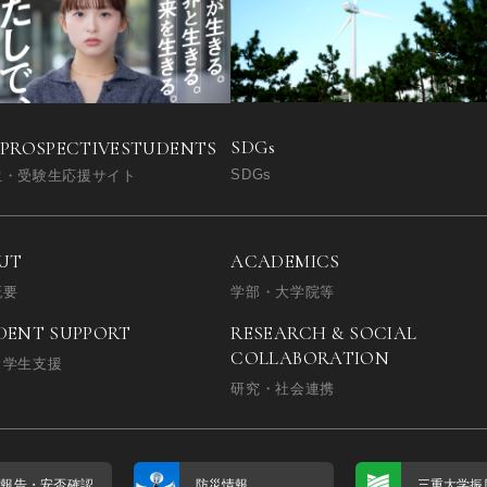
SDGs
 PROSPECTIVE
STUDENTS
SDGs
生・受験生応援サイト
UT
ACADEMICS
概要
学部・大学院等
DENT SUPPORT
RESEARCH & SOCIAL
COLLABORATION
・学生支援
研究・社会連携
否報告・
安否確認
防災情報
三重大学振