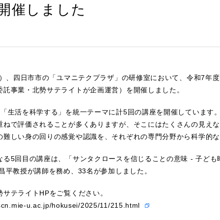
開催しました
（土）、四日市市の「ユマニテクプラザ」の研修室において、令和7年度
委託事業・北勢サテライトが企画運営）を開催しました。
、「生活を科学する」を統一テーマに計5回の講座を開催しています
重ねで評価されることが多くありますが、そこにはたくさんの見えな
の難しい身の回りの感覚や認識を、それぞれの専門分野から科学的な
なる5回目の講座は、「サンタクロースを信じることの意味 - 子ども
田昌平教授が講師を務め、33名が参加しました。
勢サテライトHPをご覧ください。
scn.mie-u.ac.jp/hokusei/2025/11/215.html