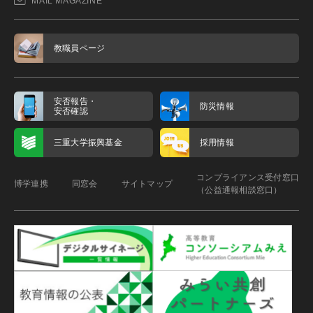
MAIL MAGAZINE
教職員ページ
安否報告・
防災情報
安否確認
三重大学振興基金
採用情報
コンプライアンス受付窓口
博学連携
同窓会
サイトマップ
（公益通報相談窓口）