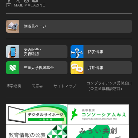
MAIL MAGAZINE
教職員ページ
安否報告・
防災情報
安否確認
三重大学振興基金
採用情報
コンプライアンス受付窓口
博学連携
同窓会
サイトマップ
（公益通報相談窓口）