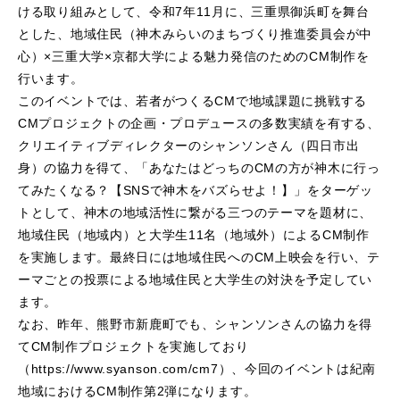
ける取り組みとして、令和7年11月に、三重県御浜町を舞台
とした、地域住民（神木みらいのまちづくり推進委員会が中
心）×三重大学×京都大学による魅力発信のためのCM制作を
行います。
このイベントでは、若者がつくるCMで地域課題に挑戦する
CMプロジェクトの企画・プロデュースの多数実績を有する、
クリエイティブディレクターのシャンソンさん（四日市出
身）の協力を得て、「あなたはどっちのCMの方が神木に行っ
てみたくなる？【SNSで神木をバズらせよ！】」をターゲッ
トとして、神木の地域活性に繋がる三つのテーマを題材に、
地域住民（地域内）と大学生11名（地域外）によるCM制作
を実施します。最終日には地域住民へのCM上映会を行い、テ
ーマごとの投票による地域住民と大学生の対決を予定してい
ます。
なお、昨年、熊野市新鹿町でも、シャンソンさんの協力を得
てCM制作プロジェクトを実施しており
（https://www.syanson.com/cm7）、今回のイベントは紀南
地域におけるCM制作第2弾になります。