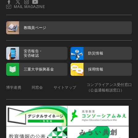
MAIL MAGAZINE
教職員ページ
安否報告・
防災情報
安否確認
三重大学振興基金
採用情報
コンプライアンス受付窓口
博学連携
同窓会
サイトマップ
（公益通報相談窓口）